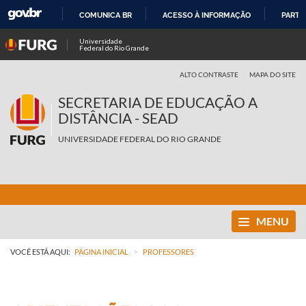
COMUNICA BR
ACESSO À INFORMAÇÃO
PARTI
IR
Universidade
Federal do Rio Grande
PARA
O
ALTO CONTRASTE
MAPA DO SITE
CONTEÚDO
SECRETARIA DE EDUCAÇÃO A
DISTÂNCIA - SEAD
UNIVERSIDADE FEDERAL DO RIO GRANDE
MENU
>
VOCÊ ESTÁ AQUI:
PÁGINA INICIAL
PROFESSORES