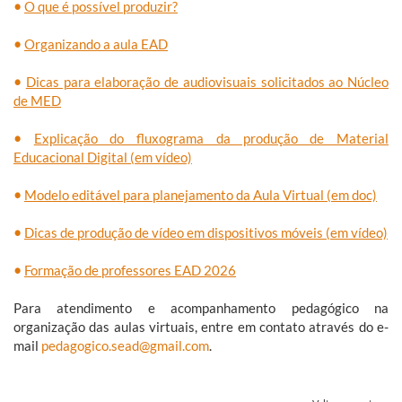
•
O que é possível produzir?
•
Organizando a aula EAD
•
Dicas para elaboração de audiovisuais solicitados ao Núcleo
de MED
•
Explicação do fluxograma da produção de Material
Educacional Digital (em vídeo)
•
Modelo editável para planejamento da Aula Virtual (em doc)
•
Dicas de produção de vídeo em dispositivos móveis (em vídeo)
•
Formação de professores EAD 2026
Para atendimento e acompanhamento pedagógico na
organização das aulas virtuais, entre em contato através do e-
mail
pedagogico.sead@gmail.com
.